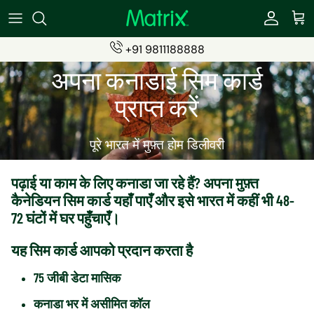
सामग्री
पर
जाएं
+91 9811188888
SIMS
Become a Partner
अपना कनाडाई सिम कार्ड
ESIMs
Partner Login (eSIMs)
प्राप्त करें
Students SIM
Partner Login (Travel Insurance)
पूरे भारत में मुफ़्त होम डिलीवरी
Recharge Products
पढ़ाई या काम के लिए कनाडा जा रहे हैं? अपना मुफ़्त
Travel Insurance
कैनेडियन सिम कार्ड यहाँ पाएँ और इसे भारत में कहीं भी 48-
72 घंटों में घर पहुँचाएँ।
यह सिम कार्ड आपको प्रदान करता है
75 जीबी डेटा मासिक
कनाडा भर में असीमित कॉल